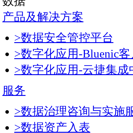
数据
产品及解决方案
>数据安全管控平台
>数字化应用-Blueni
>数字化应用-云捷集成
服务
>数据治理咨询与实施
>数据资产入表