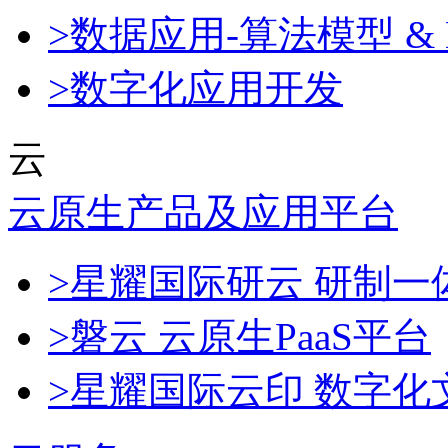
>数据应用-算法模型 & 
>数字化应用开发
云
云原生产品及应用平台
>星耀国际研云 研制
>磐云 云原生PaaS平台
>星耀国际云印 数字化