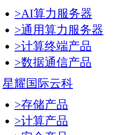
>AI算力服务器
>通用算力服务器
>计算终端产品
>数据通信产品
星耀国际云科
>存储产品
>计算产品