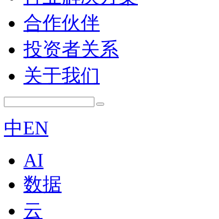
合作伙伴
投资者关系
关于我们
中
EN
AI
数据
云