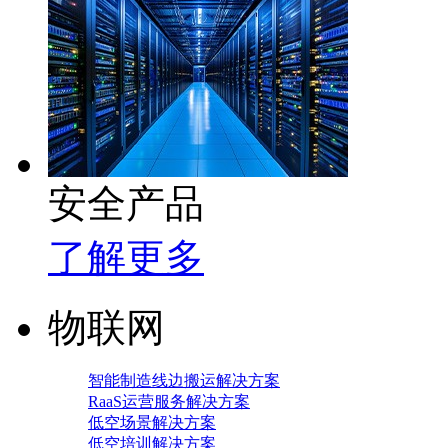
安全产品
了解更多
物联网
智能制造线边搬运解决方案
RaaS运营服务解决方案
低空场景解决方案
低空培训解决方案