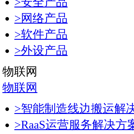
>安全产品
>网络产品
>软件产品
>外设产品
物联网
物联网
>智能制造线边搬运解
>RaaS运营服务解决方