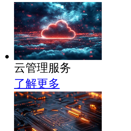
云管理服务
了解更多