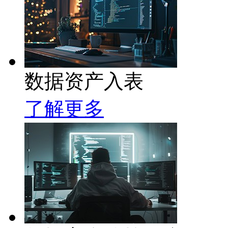
数据资产入表
了解更多