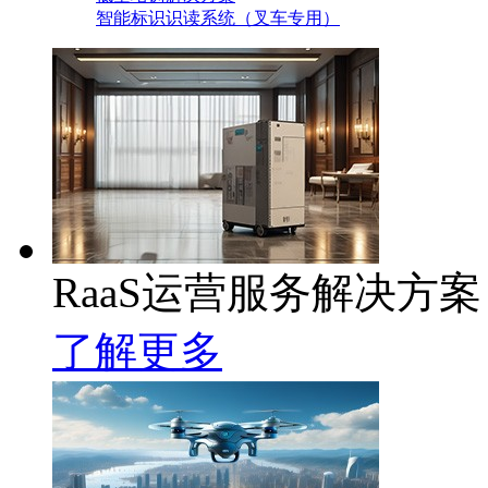
智能标识识读系统（叉车专用）
RaaS运营服务解决方案
了解更多