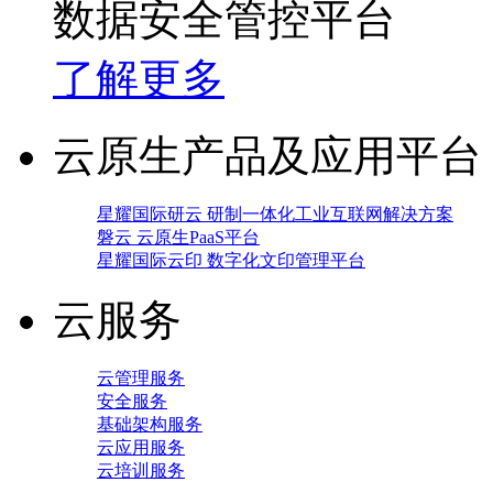
数据安全管控平台
了解更多
云原生产品及应用平台
星耀国际研云 研制一体化工业互联网解决方案
磐云 云原生PaaS平台
星耀国际云印 数字化文印管理平台
云服务
云管理服务
安全服务
基础架构服务
云应用服务
云培训服务