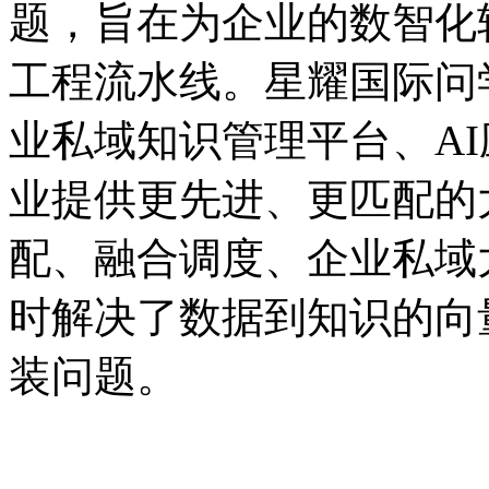
题，旨在为企业的数智
工程流水线。星耀国际问学
业私域知识管理平台、A
业提供更先进、更匹配的
配、融合调度、企业
时解决了数据到知识的向
装问题。