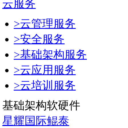
云服务
>云管理服务
>安全服务
>基础架构服务
>云应用服务
>云培训服务
基础架构软硬件
星耀国际鲲泰